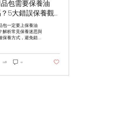
精品包需要保養油
嗎？5大錯誤保養觀
解析｜PopChill 拍
品包一定要上保養油
拍圈
？解析常見保養迷思與
確保養方式，避免錯誤
養毀掉你的愛包。
118
0