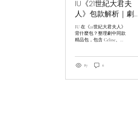
IU《21世紀大君夫
人》包款解析｜劇
同款精品一次看｜
IU 在《21世紀大君夫人》
PopChill 拍拍圈
背什麼包？整理劇中同款
精品包，包含 Celine、
Dior、Louis Vuitton、
Delvaux 等熱門品牌，帶你
一次看懂話題包款與搭配
亮點。
87
6