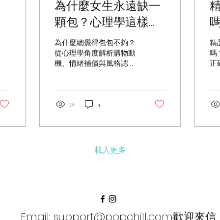
為什麼女生永遠缺一
中
顆包？心理學這樣說
｜PopChill 拍拍圈
念
為什麼總覺得包包不夠？
精
從心理學角度解析購物動
嗎
機、情緒補償與風格認
正
同，帶你理解「永遠少一
保
個包」的原因。
72
4
載入更多
Email:
support@popchill.com
歡迎來信