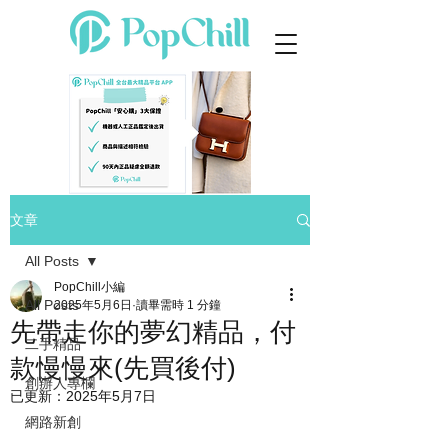
文章
All Posts
PopChill小編
All Posts
2025年5月6日
讀畢需時 1 分鐘
先帶走你的夢幻精品，付
二手精品
款慢慢來(先買後付)
創辦人專欄
已更新：
2025年5月7日
網路新創