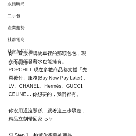
永續時尚
二手包
產業趨勢
社群電商
社會創新組織
你一直放在購物車裡的那顆包包，現
在不用等發薪水也能擁有。
安心購鑑定
POPCHILL 現在多數商品都支援「先
買後付」服務(Buy Now Pay Later)，
LV、CHANEL、Hermès、GUCCI、
CELINE… 你想要的，我們都有。
你沒用過沒關係，跟著這三步驟走，
精品立刻帶回家 👛✨
🛒 Step 1｜挑選你想要的商品