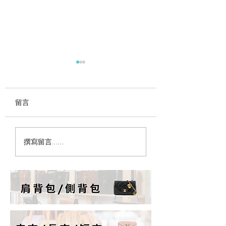
留言
為什麼女生永遠缺一顆
精品包需要保養油
撰寫留言......
包？心理學這樣說｜
大錯誤保養觀念解
PopChill 拍拍圈
PopChill 拍拍圈