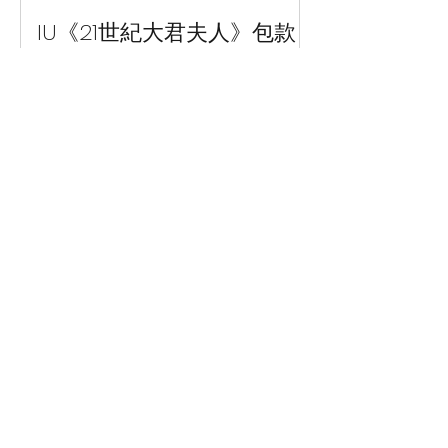
IU《21世紀大君夫人》包款
解析｜劇中同款精品一次看
｜PopChill 拍拍圈
IU 在《21世紀大君夫人》背什麼包？整
理劇中同款精品包，包含 Celine、
Dior、Louis Vuitton、Delvaux 等熱門品
牌，帶你一次看懂話題包款與搭配亮
點。
為什麼女生永遠缺一顆包？
心理學這樣說｜PopChill 拍
拍圈
為什麼總覺得包包不夠？從心理學角度