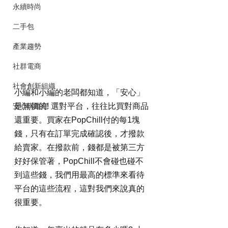
永續時尚
二手包
產業趨勢
社群電商
社會創新組織
小編和小編的老闆都知道，「安心」
安心購鑑定
是無價的! 選對平台，往往比買對商品
還重要。買家在PopChill付的每1塊
錢，只有在訂單完成確認後，才撥款
給賣家。在撥款前，錢都是被第三方
好好保管著，PopChill不會碰也碰不
到這些錢，我們用最高的標準來看待
平台的這些流程，這對我們來說真的
很重要。