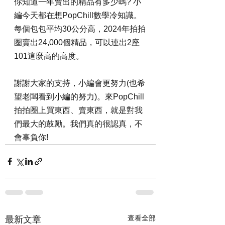
你知道一年賣出的精品有多少嗎? 小
編今天都在想PopChill數學冷知識。
每個包包平均30公分高，2024年拍拍
圈賣出24,000個精品，可以連出2座
101這麼高的高度。
謝謝大家的支持，小編會更努力(也希
望老闆看到小編的努力)。來PopChill
拍拍圈上買東西、賣東西，就是對我
們最大的鼓勵。我們真的很認真，不
會辜負你!
查看全部
最新文章