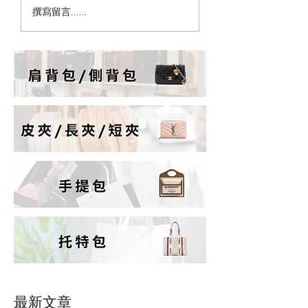
為什麼女生永遠缺一顆
精品包需要保養油
撰寫留言......
包？心理學這樣說｜
大錯誤保養觀念解
PopChill 拍拍圈
PopChill 拍拍圈
最新文章