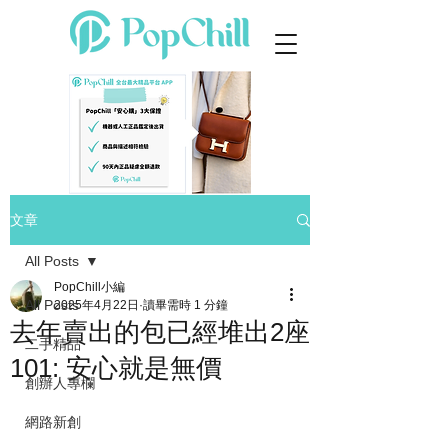
文章
All Posts
PopChill小編
All Posts
2025年4月22日
讀畢需時 1 分鐘
去年賣出的包已經堆出2座
二手精品
101: 安心就是無價
創辦人專欄
網路新創