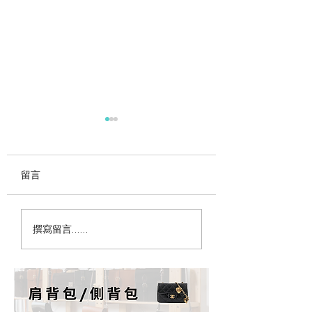
留言
為什麼女生永遠缺一顆
精品包需要保養油
撰寫留言......
包？心理學這樣說｜
大錯誤保養觀念解
PopChill 拍拍圈
PopChill 拍拍圈