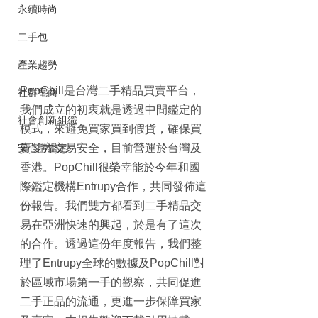
永續時尚
二手包
產業趨勢
PopChill是台灣二手精品買賣平台，
社群電商
我們成立的初衷就是透過中間鑑定的
社會創新組織
模式，來避免買家買到假貨，確保買
安心購鑑定
賣雙方交易安全，目前營運於台灣及
香港。PopChill很榮幸能於今年和國
際鑑定機構Entrupy合作，共同發佈這
份報告。我們雙方都看到二手精品交
易在亞洲快速的興起，於是有了這次
的合作。透過這份年度報告，我們整
理了Entrupy全球的數據及PopChill對
於區域市場第一手的觀察，共同促進
二手正品的流通，更進一步保障買家