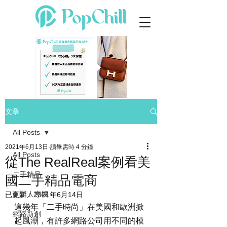
文章
All Posts
2021年6月13日
讀畢需時 4 分鐘
All Posts
從The RealReal案例看美
二手精品
國二手精品電商
創辦人專欄
已更新：
2021年6月14日
這幾年「二手時尚」在美國和歐洲掀
網路新創
起風潮，有許多網路公司用不同的模