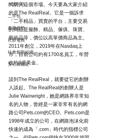
永續時尚
式切入這個市場。今天要為大家介紹
的是The RealReal。它是一個訴求
二手包
「二手精品」買賣的平台，主要交易
產業趨勢
的商品是服飾、精品、傢俱、珠寶、
藝術品等，價位以高單價商品為主。
社群電商
2011年創立，2019年在Nasdaq上
社會創新組織
市，目前公司約有1700名員工，年營
收約3億美金。
安心購鑑定
談到The RealReal，就要從它的創辦
人談起。The RealReal的創辦人是
Julie Wainwright，她是網路界非常知
名的人物，曾經是一家非常有名的網
路公司Pets.com的CEO。Pets.com是
1998年成立的公司，在網路泡沫化前
快速的成為「.com」時代的指標公司
之一，但Pets.com很快在2000年就因