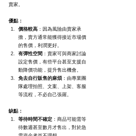
賣家。
優點：
價格較高
：因為風險由賣家承
擔，賣方通常能獲得接近市場價
的售價，利潤更好。
有彈性空間
：賣家可與商家討論
設定售價，有些平台甚至支援自
動降價功能，提升售出機會。
免去自行販售的麻煩
：由專業團
隊處理拍照、文案、上架、客服
等流程，不必自己張羅。
缺點：
等待時間不確定
：商品可能需等
待數週甚至數月才售出，對於急
需資金者並不理想。