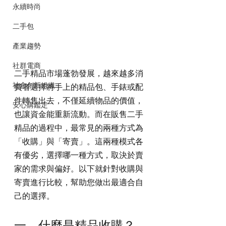
永續時尚
二手包
產業趨勢
社群電商
二手精品市場蓬勃發展，越來越多消
社會創新組織
費者選擇將手上的精品包、手錶或配
件轉售出去，不僅延續物品的價值，
安心購鑑定
也讓資金能重新流動。而在販售二手
精品的過程中，最常見的兩種方式為
「收購」與「寄賣」。這兩種模式各
有優劣，選擇哪一種方式，取決於賣
家的需求與偏好。以下就針對收購與
寄賣進行比較，幫助您做出最適合自
己的選擇。
一、什麼是精品收購？