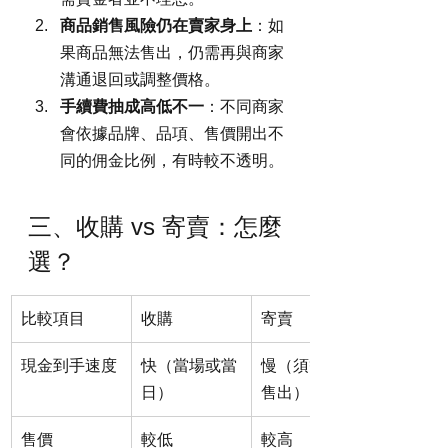
商品銷售風險仍在賣家身上
：如
果商品無法售出，仍需再與商家
溝通退回或調整價格。
手續費抽成高低不一
：不同商家
會依據品牌、品項、售價開出不
同的佣金比例，有時較不透明。
三、收購 vs 寄賣：怎麼
選？
比較項目
收購
寄賣
現金到手速度
快（當場或當
慢（須等商品
日）
售出）
售價
較低
較高