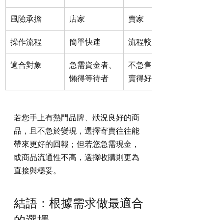
風險承擔
店家
賣家
操作流程
簡單快速
流程較長
適合對象
急需資金者、
不急售、希望
懶得等待者
賣得好價錢者
若您手上有熱門品牌、狀況良好的商
品，且不急於變現，選擇寄賣往往能
帶來更好的回報；但若您急需現金，
或商品流通性不高，選擇收購則更為
直接與穩妥。
結語：根據需求做最適合