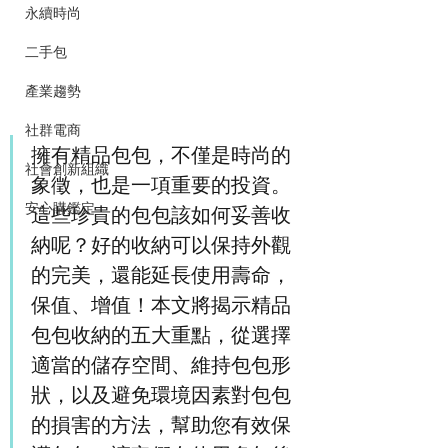
永續時尚
二手包
產業趨勢
社群電商
擁有精品包包，不僅是時尚的
社會創新組織
象徵，也是一項重要的投資。
安心購鑑定
這些珍貴的包包該如何妥善收
納呢？好的收納可以保持外觀
的完美，還能延長使用壽命，
保值、增值！本文將揭示精品
包包收納的五大重點，從選擇
適當的儲存空間、維持包包形
狀，以及避免環境因素對包包
的損害的方法，幫助您有效保