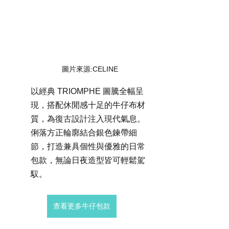
圖片來源:CELINE
以經典 TRIOMPHE 圖騰全幅呈
現，搭配休閒感十足的牛仔布材
質，為復古設計注入現代氣息。
俐落方正輪廓結合銀色鍊帶細
節，打造兼具個性與優雅的日常
包款，無論日夜造型皆可輕鬆駕
馭。
查看更多牛仔包款