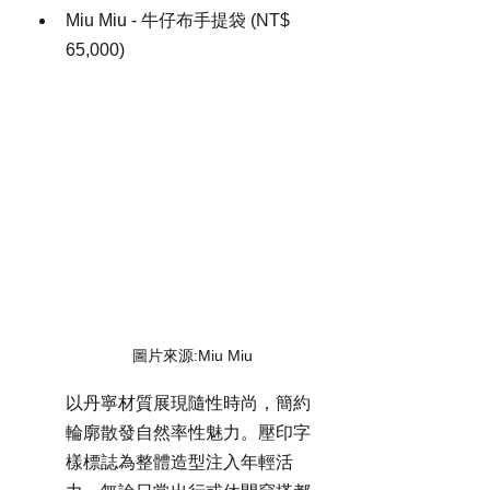
Miu Miu - 
牛仔布手提袋 (NT$ 
65,000)
圖片來源:Miu Miu
以丹寧材質展現隨性時尚，簡約
輪廓散發自然率性魅力。壓印字
樣標誌為整體造型注入年輕活