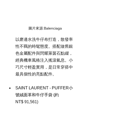
圖片來源:Balenciaga
以磨邊水洗牛仔布打造，散發率
性不羈的時髦態度。搭配做舊銀
色金屬配件與閃耀萊茵石點綴，
經典機車風格注入搖滾氣息。小
巧尺寸輕盈實用，是日常穿搭中
最具個性的亮點配件。
SAINT LAURENT - 
PUFFER小
號絨面革和牛仔手袋
 (約 
NT$
91,561)