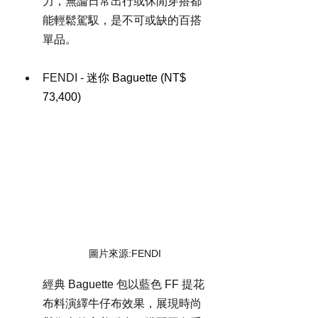
力，無論日常出行或休閒穿搭都
能輕鬆駕馭，是不可或缺的百搭
單品。
FENDI - 
迷你 Baguette (NT$ 
73,400)
圖片來源:FENDI
經典 Baguette 包以藍色 FF 提花
布料演繹牛仔布效果，展現時尚