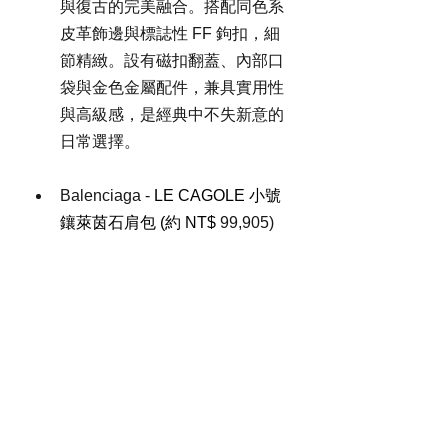
與復古的完美融合。搭配同色系
皮革飾邊與標誌性 FF 鉤扣，細
節精緻。設有磁扣翻蓋、內部口
袋與金色金屬配件，兼具實用性
與高級感，是經典中不失新意的
日常選擇。
Balenciaga - 
LE CAGOLE 小號
鑲萊茵石肩包 (約 NT$
 99,905)