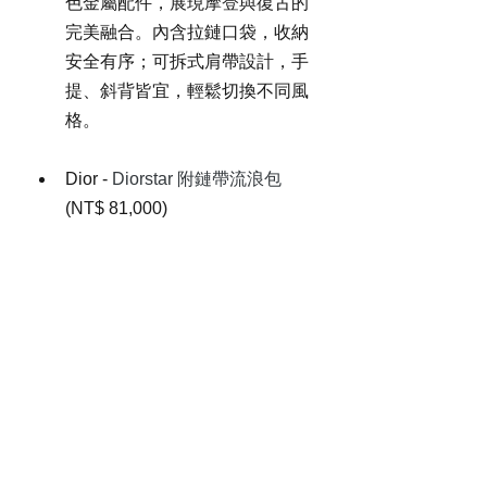
色金屬配件，展現摩登與復古的
完美融合。內含拉鏈口袋，收納
安全有序；可拆式肩帶設計，手
提、斜背皆宜，輕鬆切換不同風
格。
Dior - 
Diorstar 附鏈帶流浪包 
(
NT$ 81,000)