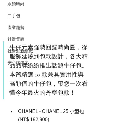
永續時尚
二手包
產業趨勢
社群電商
牛仔元素強勢回歸時尚圈，從
社會創新組織
服飾延燒到包款設計，各大精
安心購鑑定
品品牌紛紛推出話題牛仔包。
本篇精選 10 款兼具實用性與
高顏值的牛仔包，帶您一次看
懂今年最火的丹寧包款！
CHANEL - CHANEL 25 小型包 
(
NT$ 192,900)