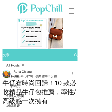
文章
All Posts
Rena Chiang
All Posts
2025年5月20日
讀畢需時 3 分鐘
牛仔布時尚回歸！10 款必
二手精品
收精品牛仔包推薦，率性/
創辦人專欄
高級感一次擁有
網路新創