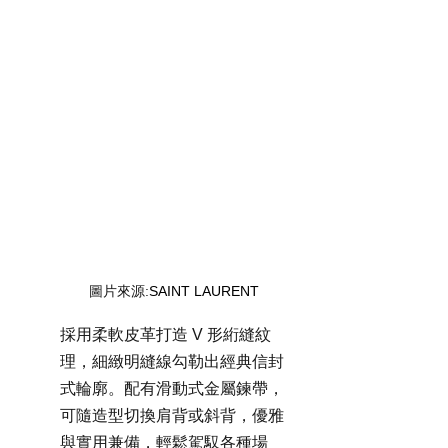
圖片來源:
SAINT LAURENT 
採用柔軟皮革打造 V 形絎縫紋
理，細緻明縫線勾勒出經典信封
式輪廓。配有滑動式金屬鍊帶，
可隨造型切換肩背或斜背，優雅
與實用兼備，輕鬆駕馭各種場