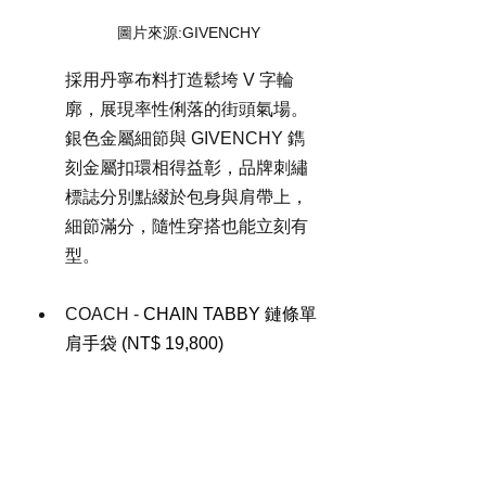
圖片來源:GIVENCHY 
採用丹寧布料打造鬆垮 V 字輪
廓，展現率性俐落的街頭氣場。
銀色金屬細節與 GIVENCHY 鐫
刻金屬扣環相得益彰，品牌刺繡
標誌分別點綴於包身與肩帶上，
細節滿分，隨性穿搭也能立刻有
型。
COACH - 
CHAIN TABBY 鏈條單
肩手袋 (
NT$ 19,800)