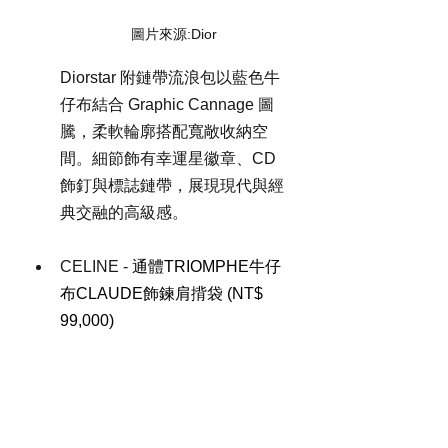
圖片來源:Dior 
Diorstar 附鏈帶流浪包以藍色牛
仔布結合 Graphic Cannage 圖
騰，柔軟輪廓搭配寬敞收納空
間。細節飾有幸運星徽章、CD 
飾釘與標誌鏈帶，展現現代與經
典交融的高級感。
CELINE - 
通體TRIOMPHE牛仔
布CLAUDE飾鍊肩揹袋 (NT$ 
99,000)