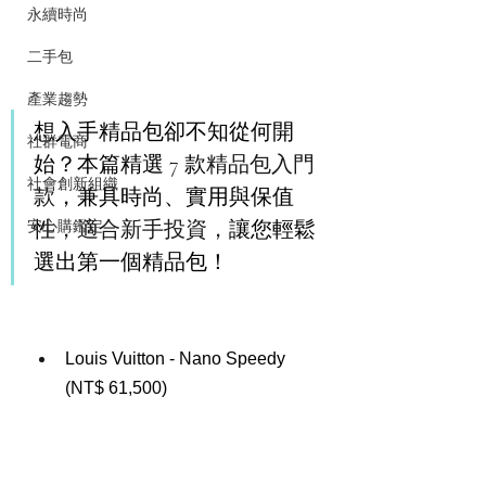
永續時尚
二手包
產業趨勢
想入手精品包卻不知從何開
社群電商
始？本篇精選 7 款
精品包入門
社會創新組織
款
，兼具時尚、實用與保值
性
，適合新手投資，
讓您輕鬆
安心購鑑定
選出第一個精品包！
Louis Vuitton - Nano Speedy 
(
NT$ 61,500)