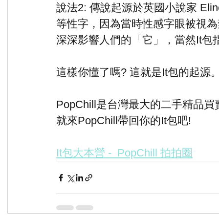
說法2: 傳說起源於英國小說家 Elinor
等性字，因為當時性感字眼被視為禁
深深影響人們的「它」，當然It包
這樣你懂了嗎? 這就是It包的起源
PopChill是台灣最大的二手精品
就來PopChill帶回你的It包吧!
It包大本營 -  PopChill 拍拍圈