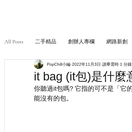
All Posts
二手精品
創辦人專欄
網路新創
社會創新組織
PopChill小編
安心購鑑定
2022年11月3日
讀畢需時 1 分鐘
it bag (it包)是什
你聽過it包嗎? 它指的可不是「它
能沒有的包。