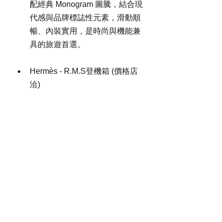
配經典 Monogram 圖騰，結合現
代感與品牌標誌性元素，滑動順
暢、內裝實用，是時尚與機能兼
具的旅遊首選。
Hermès - R.M.S登機箱 (價格店
洽)