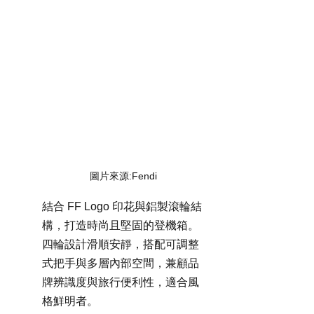
圖片來源:Fendi
結合 FF Logo 印花與鋁製滾輪結
構，打造時尚且堅固的登機箱。
四輪設計滑順安靜，搭配可調整
式把手與多層內部空間，兼顧品
牌辨識度與旅行便利性，適合風
格鮮明者。