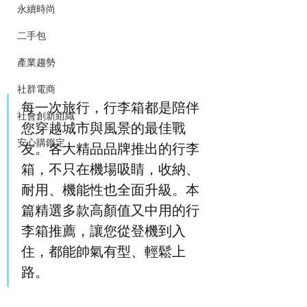
永續時尚
二手包
產業趨勢
社群電商
每一次旅行，行李箱都是陪伴
社會創新組織
您穿越城市與風景的最佳戰
安心購鑑定
友。各大精品品牌推出的行李
箱，不只在機場吸睛，收納、
耐用、機能性也全面升級。本
篇精選多款高顏值又中用的行
李箱推薦，讓您從登機到入
住，都能帥氣有型、輕鬆上
路。