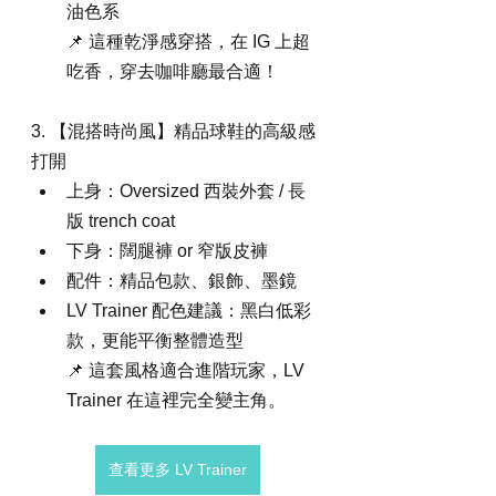
油色系 
📌 這種乾淨感穿搭，在 IG 上超
吃香，穿去咖啡廳最合適！
3. 【混搭時尚風】精品球鞋的高級感
打開
上身：Oversized 西裝外套 / 長
版 trench coat
下身：闊腿褲 or 窄版皮褲
配件：精品包款、銀飾、墨鏡
LV Trainer 配色建議：黑白低彩
款，更能平衡整體造型 
📌 這套風格適合進階玩家，LV 
Trainer 在這裡完全變主角。
查看更多 LV Trainer