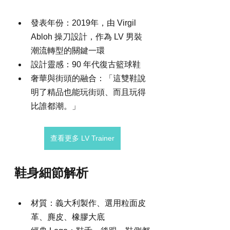
發表年份：2019年，由 Virgil 
Abloh 操刀設計，作為 LV 男裝
潮流轉型的關鍵一環
設計靈感：90 年代復古籃球鞋
奢華與街頭的融合：「這雙鞋說
明了精品也能玩街頭、而且玩得
比誰都潮。」
查看更多 LV Trainer
鞋身細節解析
材質：義大利製作、選用粒面皮
革、麂皮、橡膠大底