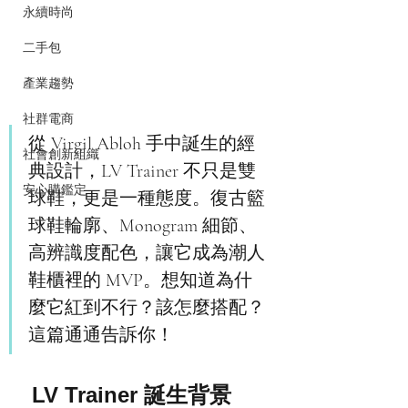
永續時尚
二手包
產業趨勢
社群電商
從 Virgil Abloh 手中誕生的經
社會創新組織
典設計，LV Trainer 不只是雙
安心購鑑定
球鞋，更是一種態度。復古籃
球鞋輪廓、Monogram 細節、
高辨識度配色，讓它成為潮人
鞋櫃裡的 MVP。想知道為什
麼它紅到不行？該怎麼搭配？
這篇通通告訴你！
LV Trainer 誕生背景