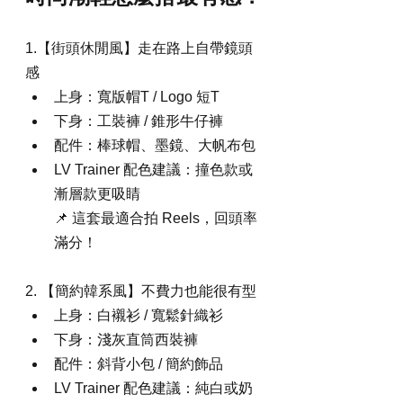
1.【街頭休閒風】走在路上自帶鏡頭
感
上身：寬版帽T / Logo 短T
下身：工裝褲 / 錐形牛仔褲
配件：棒球帽、墨鏡、大帆布包
LV Trainer 配色建議：撞色款或
漸層款更吸睛 
📌 這套最適合拍 Reels，回頭率
滿分！
2. 【簡約韓系風】不費力也能很有型
上身：白襯衫 / 寬鬆針織衫
下身：淺灰直筒西裝褲
配件：斜背小包 / 簡約飾品
LV Trainer 配色建議：純白或奶