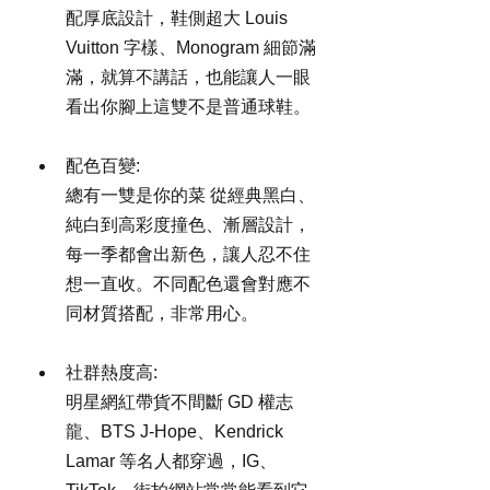
配厚底設計，鞋側超大 Louis 
Vuitton 字樣、Monogram 細節滿
滿，就算不講話，也能讓人一眼
看出你腳上這雙不是普通球鞋。
配色百變:
總有一雙是你的菜 從經典黑白、
純白到高彩度撞色、漸層設計，
每一季都會出新色，讓人忍不住
想一直收。不同配色還會對應不
同材質搭配，非常用心。
社群熱度高:
明星網紅帶貨不間斷 GD 權志
龍、BTS J-Hope、Kendrick 
Lamar 等名人都穿過，IG、