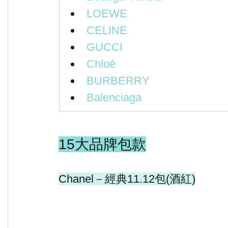
LOEWE
CELINE
GUCCI
Chloé
BURBERRY
Balenciaga
15大品牌包款
Chanel－經典11.12包(酒紅)