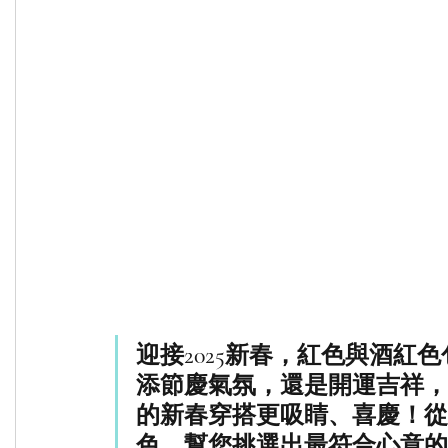
迎接2025新春，紅色與酒紅
添節慶氣氛，還是開運吉祥，
的新春穿搭更吸睛、喜慶！從
色，幫您挑選出最符合心意的