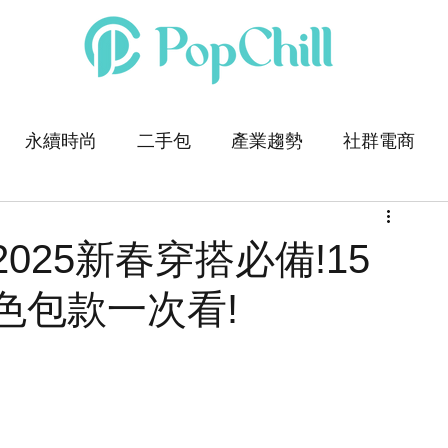
永續時尚
二手包
產業趨勢
社群電商
025新春穿搭必備!15
色包款一次看!