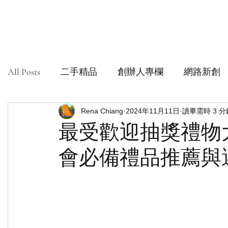
All Posts
二手精品
創辦人專欄
網路新創
社會創新組織
Rena Chiang
安心購鑑定
2024年11月11日
讀畢需時 3 分
最受歡迎抽獎禮物
會必備禮品推薦與