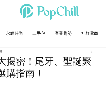
永續時尚
二手包
產業趨勢
社群電商
鐘
大揭密！尾牙、聖誕聚
選購指南！