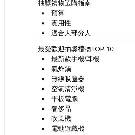
抽獎禮物選購指南
預算
實用性
適合大部分人
最受歡迎抽獎禮物TOP 10
最新款手機/耳機
氣炸鍋
無線吸塵器
空氣清淨機
平板電腦
奢侈品
吹風機
電動遊戲機