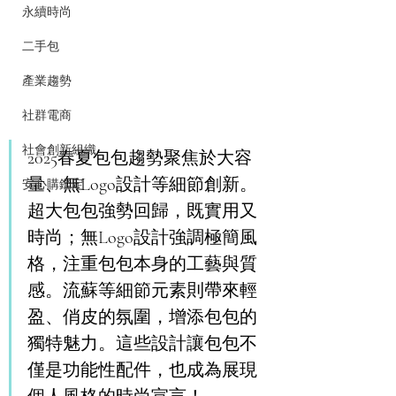
永續時尚
二手包
產業趨勢
社群電商
社會創新組織
2025春夏包包趨勢聚焦於大容
量、無Logo設計等細節創新。
安心購鑑定
超大包包強勢回歸，既實用又
時尚；無Logo設計強調極簡風
格，注重包包本身的工藝與質
感。流蘇等細節元素則帶來輕
盈、俏皮的氛圍，增添包包的
獨特魅力。這些設計讓包包不
僅是功能性配件，也成為展現