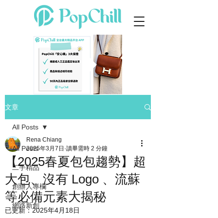
文章
All Posts
Rena Chiang
All Posts
2025年3月7日
讀畢需時 2 分鐘
【2025春夏包包趨勢】超
二手精品
大包、沒有 Logo 、流蘇
創辦人專欄
等必備元素大揭秘
網路新創
已更新：
2025年4月18日