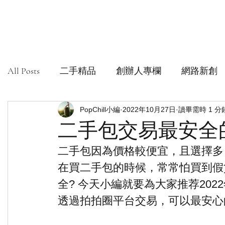
All Posts
二手精品
創辦人專欄
網路新創
社會創新組織
PopChill小編
安心購鑑定
2022年10月27日
讀畢需時 1 分
二手包交易最安全的
二手包因為價格較便宜，且選擇多
在買二手包的時候，常常怕買到假
全? 今天小編就要為大家推荐2022
透過拍拍圈平台交易，可以最安心