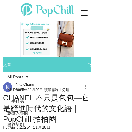
文章
All Posts
Nita Chang
All Posts
2025年11月20日
讀畢需時 1 分鐘
CHANEL 不只是包包—它
二手精品
是縫進時代的文化語｜
創辦人專欄
PopChill 拍拍圈
網路新創
已更新：
2025年11月28日