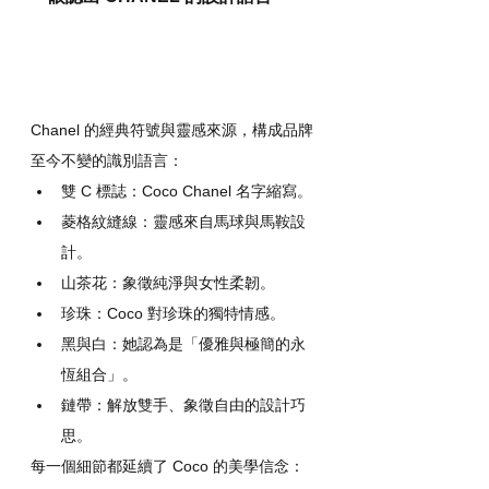
Chanel 的經典符號與靈感來源，構成品牌
至今不變的識別語言：
雙 C 標誌：Coco Chanel 名字縮寫。
菱格紋縫線：靈感來自馬球與馬鞍設
計。
山茶花：象徵純淨與女性柔韌。
珍珠：Coco 對珍珠的獨特情感。
黑與白：她認為是「優雅與極簡的永
恆組合」。
鏈帶：解放雙手、象徵自由的設計巧
思。
每一個細節都延續了 Coco 的美學信念：