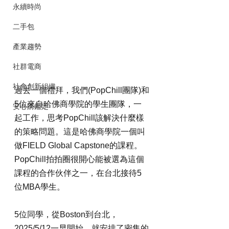
永續時尚
二手包
產業趨勢
社群電商
社會創新組織
過去一個禮拜，我們(PopChill團隊)和
5位來自哈佛商學院的學生團隊，一
安心購鑑定
起工作，思考PopChill該解決什麼樣
的策略問題。這是哈佛商學院一個叫
做FIELD Global Capstone的課程。
PopChill拍拍圈很開心能被選為這個
課程的合作伙伴之一，在台北接待5
位MBA學生。
5位同學，從Boston到台北，
2025/5/12一早開始，就安排了密集的