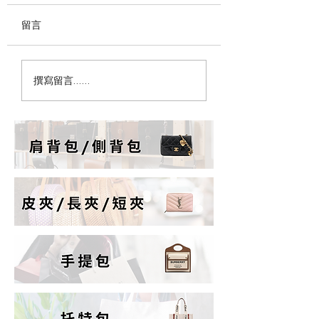
留言
為什麼女生永遠缺一顆
精品包需要保養油
撰寫留言......
包？心理學這樣說｜
大錯誤保養觀念解
PopChill 拍拍圈
PopChill 拍拍圈