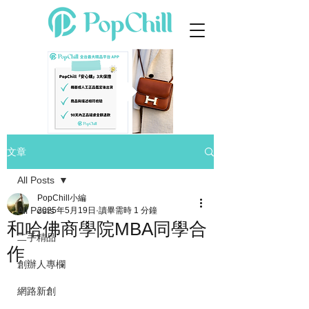
文章
All Posts
PopChill小編
All Posts
2025年5月19日
讀畢需時 1 分鐘
和哈佛商學院MBA同學合
二手精品
作
創辦人專欄
網路新創