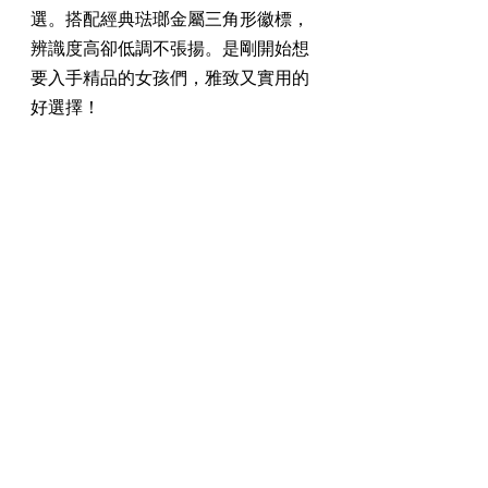
選。搭配經典琺瑯金屬三角形徽標，
辨識度高卻低調不張揚。是剛開始想
要入手精品的女孩們，雅致又實用的
好選擇！