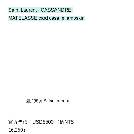
Saint Laurent - CASSANDRE 
MATELASSÉ card case in lambskin
圖片來源:
Saint Laurent 
官方售價：USD$500 （約NT$ 
16,250）