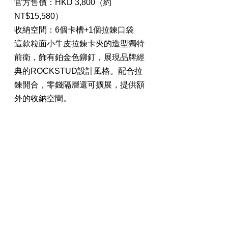
官方售價：HKD 3,800（約
NT$15,580）
收納空間：6個卡槽+1個拉鍊口袋
這款粒面小牛皮拉鍊卡夾的造型獨特
前衛，飾有鉑金色鉚釘，展現品牌經
典的ROCKSTUD設計風格。配合拉
鍊開合，零錢隔層還可擴展，提供額
外的收納空間。