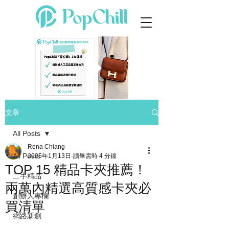
文章
All Posts
Rena Chiang
All Posts
2025年1月13日
讀畢需時 4 分鐘
TOP 15 精品卡夾推薦！
二手精品
兩萬內精選高質感卡夾必
創辦人專欄
買清單
網路新創