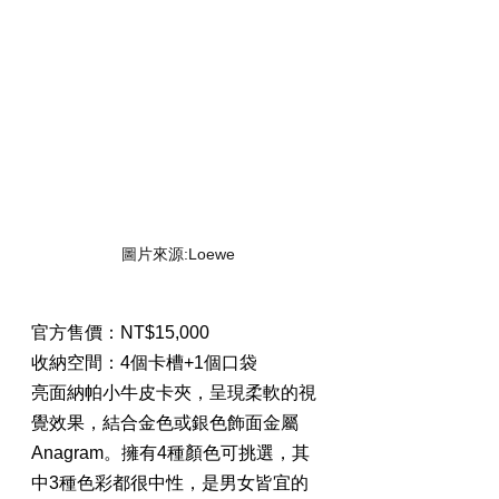
圖片來源:Loewe
官方售價：NT$15,000
收納空間：4個卡槽+1個口袋
亮面納帕小牛皮卡夾，呈現柔軟的視
覺效果，結合金色或銀色飾面金屬
Anagram。擁有4種顏色可挑選，其
中3種色彩都很中性，是男女皆宜的