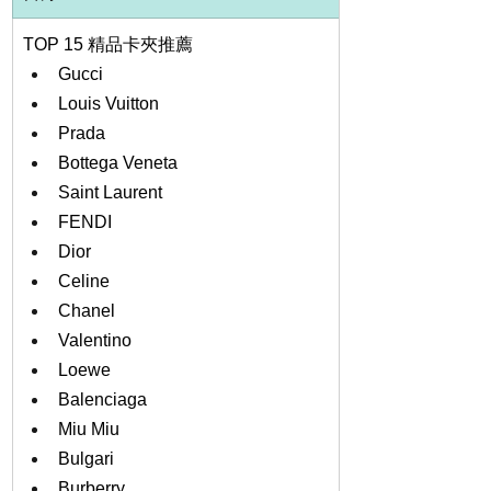
TOP 15 精品卡夾推薦
Gucci 
Louis Vuitton 
Prada
Bottega Veneta
Saint Laurent 
FENDI 
Dior
Celine 
Chanel 
Valentino
Loewe
Balenciaga
Miu Miu
Bulgari 
Burberry