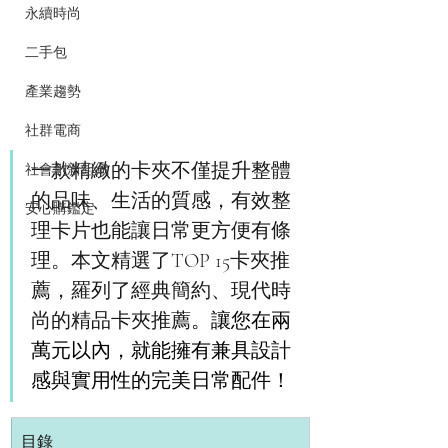
永續時尚
二手包
產業趨勢
社群電商
一款精緻的卡夾不僅提升整體
社會創新組織
的品味、生活的質感，有效整
安心購鑑定
理卡片也能讓日常更方便有條
理。本文精選了TOP 15卡夾推
薦，羅列了經典簡約、現代時
尚的精品卡夾推薦
。讓您在兩
萬元以內，就能擁有兼具設計
感與實用性的完美日常配件！
目錄