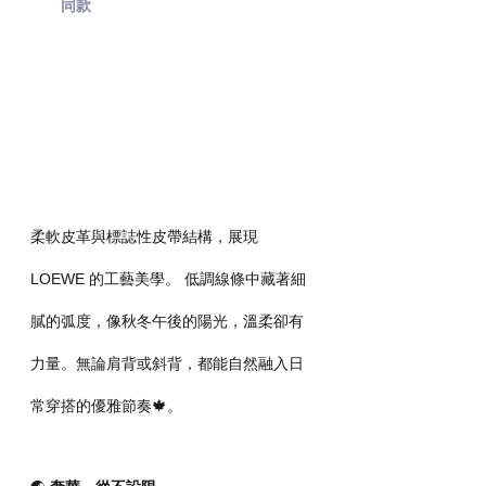
同款
柔軟皮革與標誌性皮帶結構，展現 
LOEWE 的工藝美學。 低調線條中藏著細
膩的弧度，像秋冬午後的陽光，溫柔卻有
力量。無論肩背或斜背，都能自然融入日
常穿搭的優雅節奏🍁。