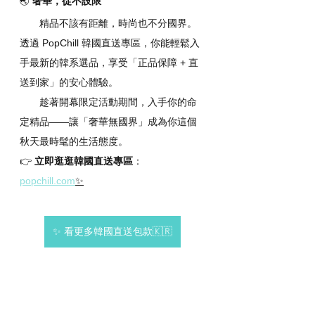
🌏 
奢華，從不設限
       精品不該有距離，時尚也不分國界。
透過 PopChill 韓國直送專區，你能輕鬆入
手最新的韓系選品，享受「正品保障 + 直
送到家」的安心體驗。
       趁著開幕限定活動期間，入手你的命
定精品——讓「奢華無國界」成為你這個
秋天最時髦的生活態度。
👉 
立即逛逛韓國直送專區
：
popchill.com
✨
✨ 看更多韓國直送包款🇰🇷