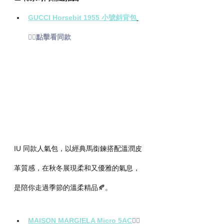
GUCCI Horsebit 1955 小號斜背包
👉🏻點擊看同款
IU 同款人氣包，以經典馬銜鍊搭配溫潤皮
革質感，在秋冬展現柔和又優雅的氣息，
是陪你走過季節的溫柔精品🍂。
MAISON MARGIELA Micro 5AC
👉🏻