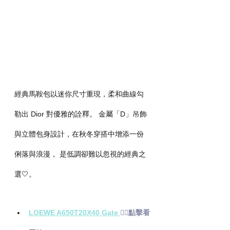
經典馬鞍包以迷你尺寸重現，柔和曲線勾
勒出 Dior 對優雅的詮釋。 金屬「D」吊飾
與立體包身設計，在秋冬穿搭中增添一份
俐落與浪漫， 是低調卻難以忽視的經典之
選🤍。
LOEWE A650T20X40 Gate 
👉🏻點擊看