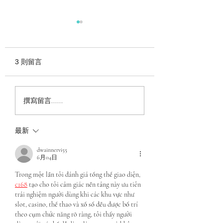
3 則留言
《CHANEL CF 完整選
《今年的精品流行
撰寫留言......
購指南》
是你的命定色嗎？
最新
dwainnervi55
6月04日
Trong một lần tôi đánh giá tổng thể giao diện, 
c168
tạo cho tôi cảm giác nền tảng này ưu tiên 
trải nghiệm người dùng khi các khu vực như 
slot, casino, thể thao và xổ số đều được bố trí 
theo cụm chức năng rõ ràng, tôi thấy người 