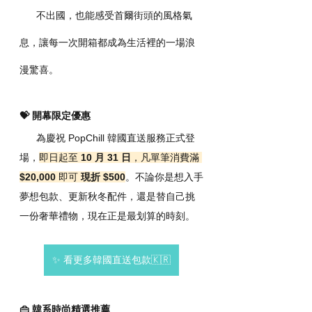
      不出國，也能感受首爾街頭的風格氣
息，讓每一次開箱都成為生活裡的一場浪
漫驚喜。
💝 開幕限定優惠
      為慶祝 PopChill 韓國直送服務正式登
場，
即日起至 
10 月 31 日
，凡單筆消費滿 
$20,000
 即可 
現折 $500
。不論你是想入手
夢想包款、更新秋冬配件，還是替自己挑
一份奢華禮物，現在正是最划算的時刻。
✨ 看更多韓國直送包款🇰🇷
👜 韓系時尚精選推薦