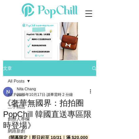
文章
All Posts
Nita Chang
All Posts
2025年10月17日
讀畢需時 2 分鐘
《奢華無國界：拍拍圈
二手精品
PopChill 韓國直送專區限
創辦人專欄
時登場》
網路新創
(開幕限定｜即日起至 10/31｜滿 $20,000 