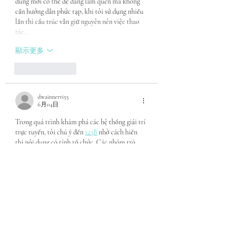
dùng mới có thể dễ dàng làm quen mà không 
cần hướng dẫn phức tạp, khi tôi sử dụng nhiều 
lần thì cấu trúc vẫn giữ nguyên nên việc thao 
tác…
顯示更多
按讚
回覆
dwainnervi55
6月04日
Trong quá trình khám phá các hệ thống giải trí 
trực tuyến, tôi chú ý đến 
123B
 nhờ cách hiển 
thị nội dung có tính tổ chức. Các nhóm trò 
chơi như game bài, bắn cá, slot game, casino 
live và thể thao được sắp xếp theo từng cụm 
chức năng thay vì xuất hiện chồng chéo. Điều 
này giúp tôi dễ quan sát hơn khi cần tìm kiếm 
nội dung cụ thể. Cảm nhận chung thiên về sự 
gọn gàng…
顯示更多