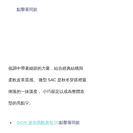
點擊看同款
低調中帶著細節的力量，結合經典結構與
柔軟皮革質感。 微型 5AC 是秋冬穿搭裡最
俐落的一抹溫度， 小巧卻足以成為整體造
型的亮點💡。
DIOR 迷你馬鞍肩包 
👉🏻點擊看同款