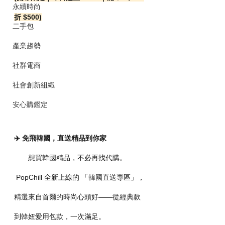
永續時尚
折 $500)
二手包
產業趨勢
社群電商
社會創新組織
安心購鑑定
✈️ 免飛韓國，直送精品到你家
       想買韓國精品，不必再找代購。
 PopChill 全新上線的 「韓國直送專區」，
精選來自首爾的時尚心頭好——從經典款
到韓妞愛用包款，一次滿足。