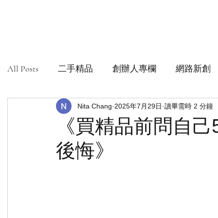
All Posts
二手精品
創辦人專欄
網路新創
社會創新組織
Nita Chang
安心購鑑定
2025年7月29日
讀畢需時 2 分鐘
《買精品前問自己
後悔》