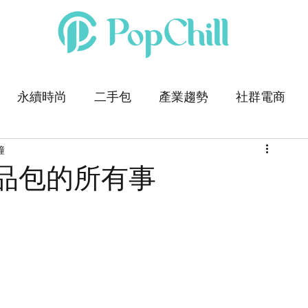
永續時尚
二手包
產業趨勢
社群電商
鐘
品包的所有事