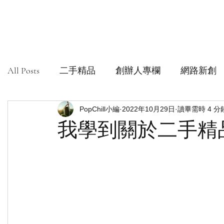
All Posts
二手精品
創辦人專欄
網路新創
社會創新組織
PopChill小編
安心購鑑定
2022年10月29日
讀畢需時 4 分
我學到關於二手精