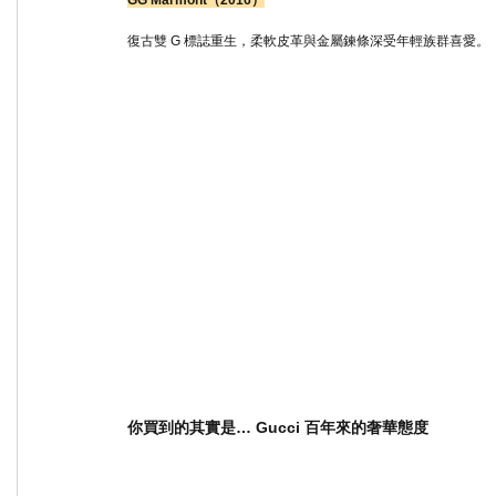
GG Marmont（2016）
復古雙 G 標誌重生，柔軟皮革與金屬鍊條深受年輕族群喜愛。
你買到的其實是… Gucci 百年來的奢華態度