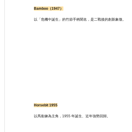
Bamboo（1947）
以「危機中誕生」的竹節手柄聞名，是二戰後的創新象徵。
Horsebit 1955
以馬銜鍊為主角，1955 年誕生、近年強勢回歸。