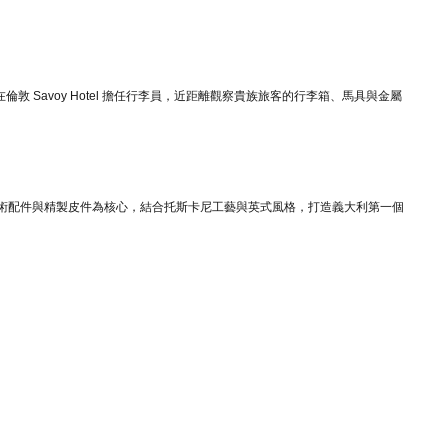
他在倫敦 Savoy Hotel 擔任行李員，近距離觀察貴族旅客的行李箱、馬具與金屬
品、馬術配件與精製皮件為核心，結合托斯卡尼工藝與英式風格，打造義大利第一個