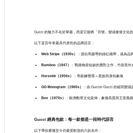
Gucci 的魅力不在於華麗，而是它能將「符號」變成奢侈文化
以下是百年來最具代表性的品牌語言：
Web Stripe（1930s）
：源自馬腹帶的綠紅織帶，成為品
Bamboo（1947）
：戰後物資短缺的應對之作，竹節意外
Horsebit（1950s）
：馬銜鍊雙環＝貴族與身份象徵
GG Monogram（1960s）
：由 Guccio Gucci 的縮寫變
Bee（1970s）
：歐洲勳章文化延伸，象徵高貴與王室風
Gucci 經典包款：每一款都是一段時代語言
以下帶你看懂至今仍最受歡迎的六款名作：