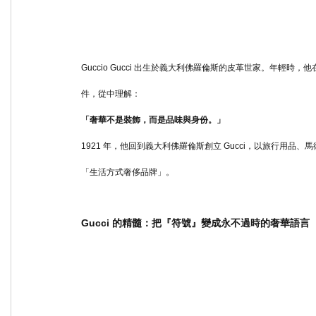
Guccio Gucci 出生於義大利佛羅倫斯的皮革世家。年輕時，
件，從中理解：
「奢華不是裝飾，而是品味與身份。」
1921 年，他回到義大利佛羅倫斯創立 Gucci，以旅行用
「生活方式奢侈品牌」。
Gucci 的精髓：把『符號』變成永不過時的奢華語言