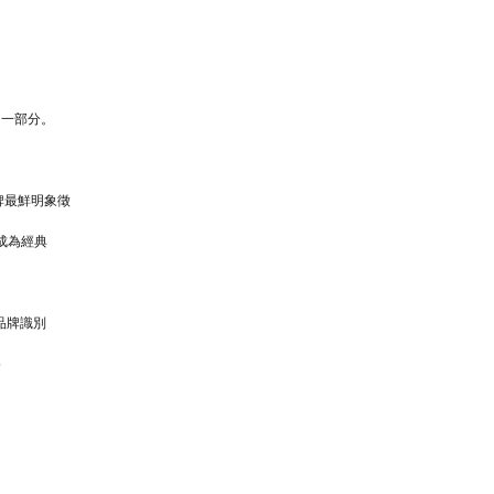
的一部分。
牌最鮮明象徵
成為經典
成品牌識別
格