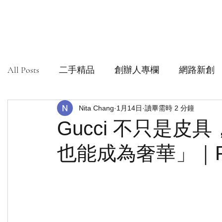
All Posts
二手精品
創辦人專欄
網路新創
社會創新組織
Nita Chang
安心購鑑定
1月14日
讀畢需時 2 分鐘
Gucci 不只是
也能成為奢華」｜Pop