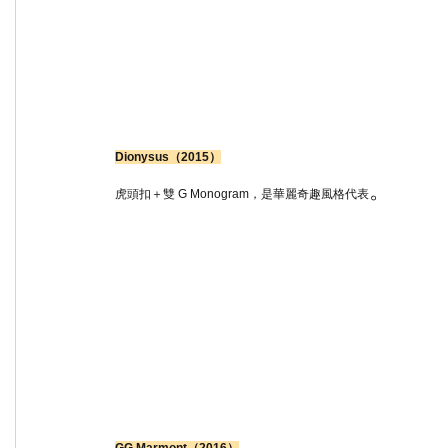
Dionysus（2015）
。
虎頭扣＋雙 G Monogram，是華麗奇趣風格代表